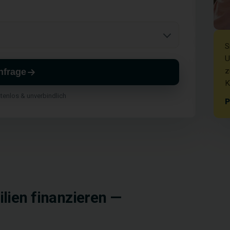
S
U
z
nfrage
K
stenlos & unverbindlich
P
lien finanzieren —