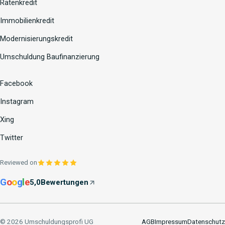
Ratenkredit
Immobilienkredit
Modernisierungskredit
Umschuldung Baufinanzierung
Facebook
Instagram
Xing
Twitter
Reviewed on
G
o
o
g
l
e
5,0
Bewertungen
© 2026 Umschuldungsprofi UG
AGB
Impressum
Datenschutz