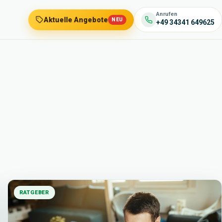
Anrufen
Aktuelle Angebote
NEU
+49 34341 649625
RATGEBER