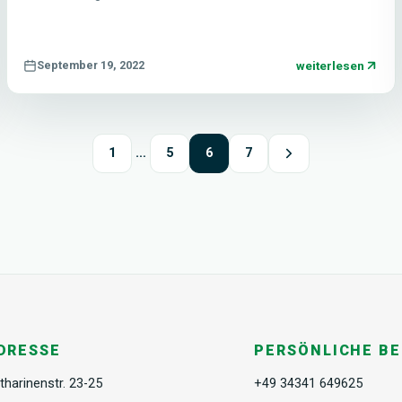
weiterlesen
September 19, 2022
1
…
5
6
7
DRESSE
PERSÖNLICHE B
tharinenstr. 23-25
+49 34341 649625