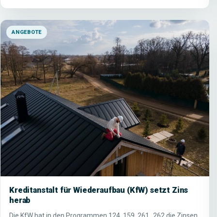
ANGEBOTE
Kreditanstalt für Wiederaufbau (KfW) setzt Zins
herab
Die KfW hat in den Programmen 124, 159, 261 „262 die Zinsen