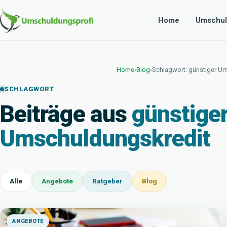
Home
Umschul
Home
›
Blog
›
Schlagwort: günstiger U
SCHLAGWORT
Beiträge aus
günstige
Umschuldungskredit
Alle
Angebote
Ratgeber
Blog
ANGEBOTE