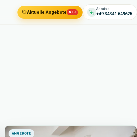
Anrufen
Aktuelle Angebote
NEU
+49 34341 649625
ANGEBOTE