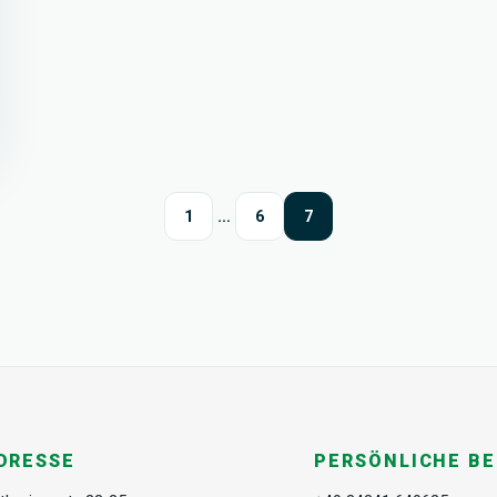
1
…
6
7
DRESSE
PERSÖNLICHE B