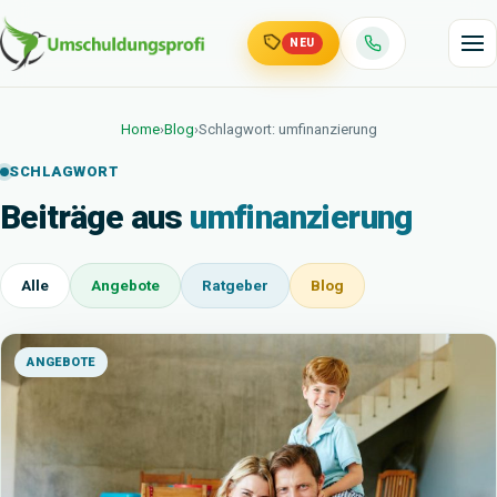
NEU
Home
›
Blog
›
Schlagwort: umfinanzierung
SCHLAGWORT
Beiträge aus
umfinanzierung
Alle
Angebote
Ratgeber
Blog
ANGEBOTE