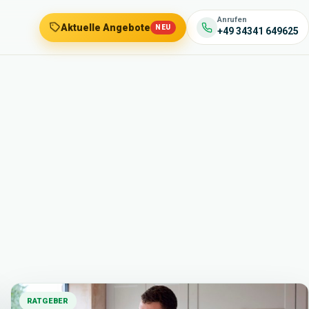
Anrufen
Aktuelle Angebote
NEU
+49 34341 649625
RATGEBER