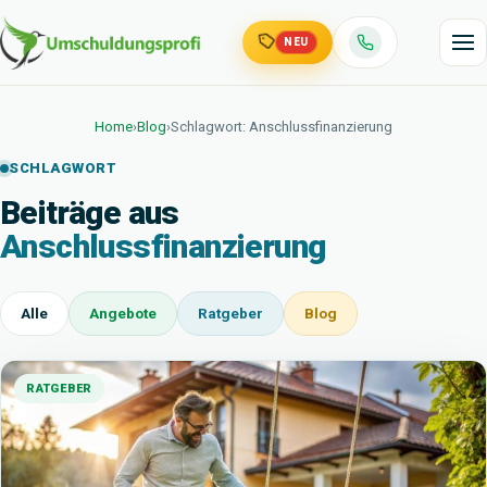
NEU
Home
›
Blog
›
Schlagwort: Anschlussfinanzierung
SCHLAGWORT
Beiträge aus
Anschlussfinanzierung
Alle
Angebote
Ratgeber
Blog
RATGEBER